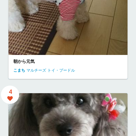
朝から元気
こまち
マルチーズ
トイ・プードル
4