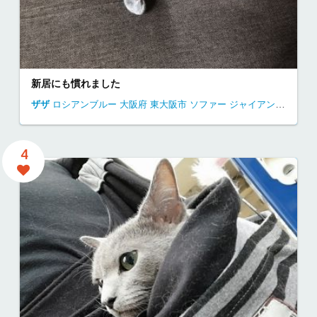
新居にも慣れました
ザザ
ロシアンブルー
大阪府
東大阪市
ソファー ジャイアン 昼寝
独
4