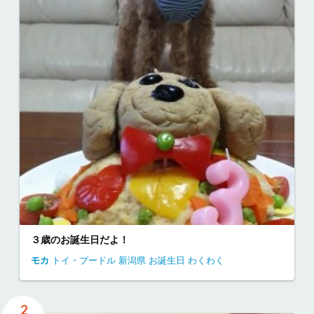
３歳のお誕生日だよ！
モカ
トイ・プードル
新潟県
お誕生日
わくわく
2