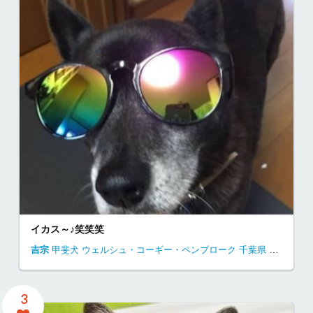
イカス～♪笑笑笑
吉宗
甲斐犬
ウェルシュ・コーギー・ペンブローク
千葉県
自宅にて
3