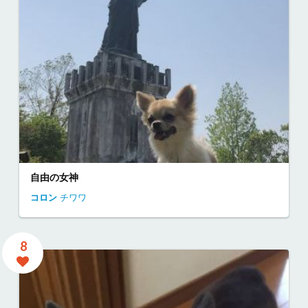
自由の女神
コロン
チワワ
8