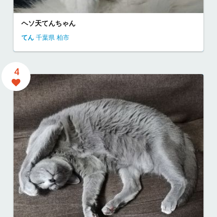
ヘソ天てんちゃん
てん
千葉県
柏市
4