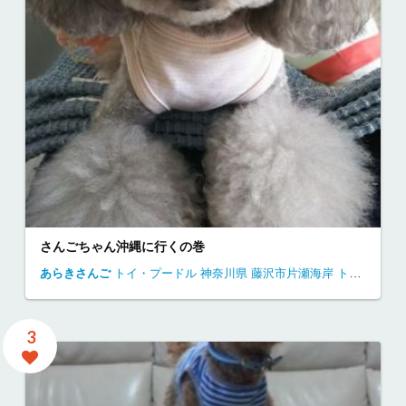
さんごちゃん沖縄に行くの巻
あらきさんご
トイ・プードル
神奈川県
藤沢市片瀬海岸
トイプードル 江ノ島
3