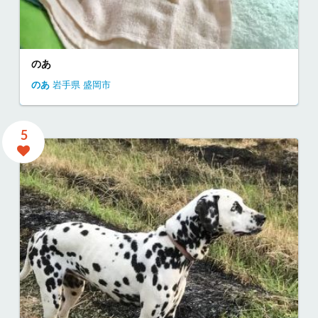
のあ
のあ
岩手県
盛岡市
5