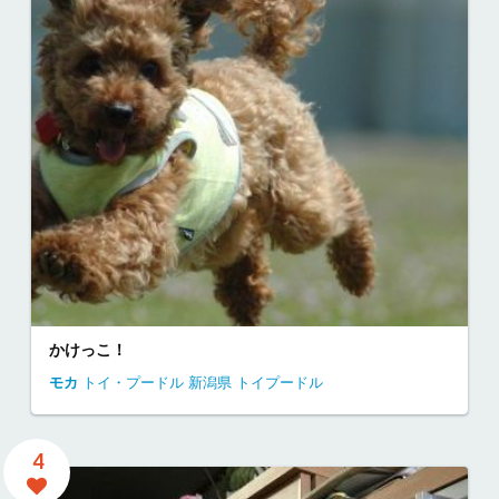
かけっこ！
モカ
トイ・プードル
新潟県
トイプードル
4