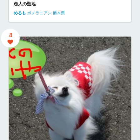
恋人の聖地
めるも
ポメラニアン
栃木県
8