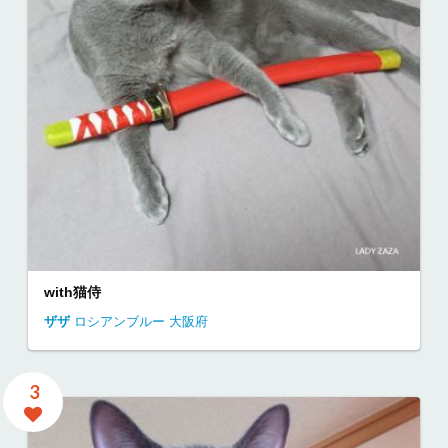
with猫侍
ザザ
ロシアンブルー
大阪府
3