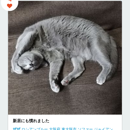
新居にも慣れました
ザザ
ロシアンブルー
大阪府
東大阪市
ソファー ジャイアン 昼寝
独