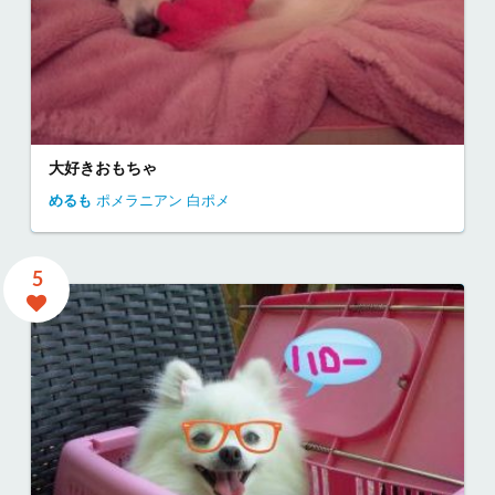
大好きおもちゃ
めるも
ポメラニアン
白ポメ
5