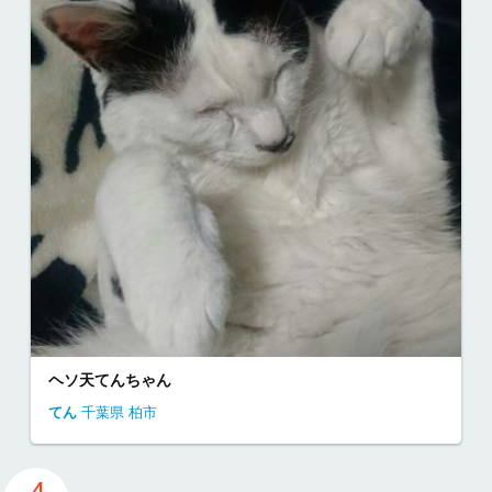
ヘソ天てんちゃん
てん
千葉県
柏市
4