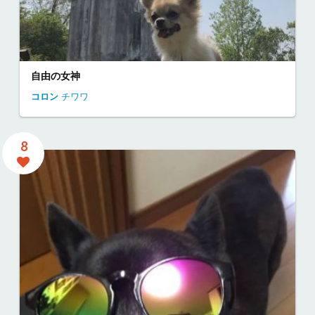
自由の女神
コロン
チワワ
8