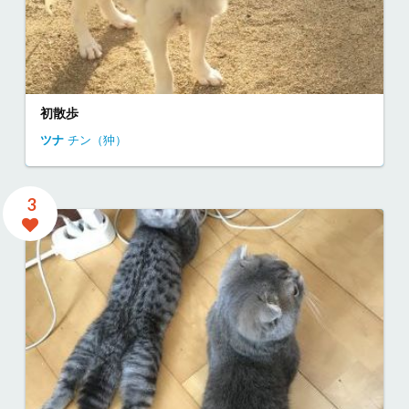
初散歩
ツナ
チン（狆）
3