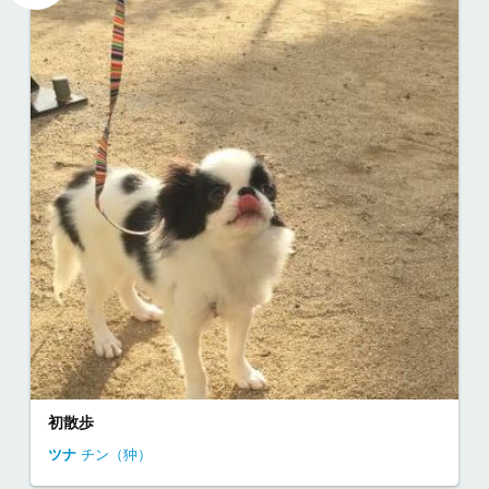
初散歩
ツナ
チン（狆）