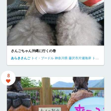
さんごちゃん沖縄に行くの巻
あらきさんご
トイ・プードル
神奈川県
藤沢市片瀬海岸
トイプードル 江ノ島
8