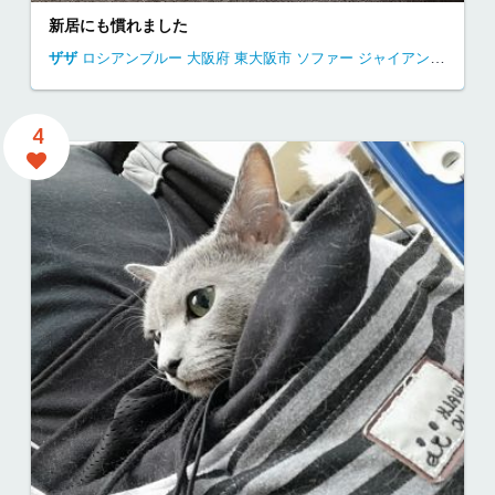
新居にも慣れました
ザザ
ロシアンブルー
大阪府
東大阪市
ソファー ジャイアン 昼寝
独
4