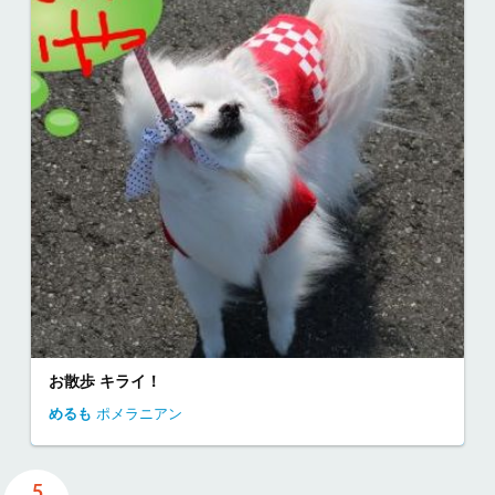
お散歩 キライ！
めるも
ポメラニアン
5