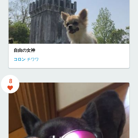
自由の女神
コロン
チワワ
8