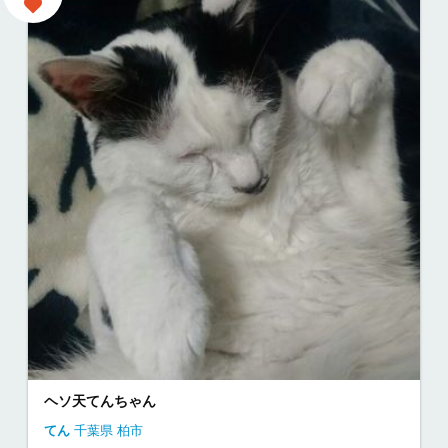
ヘソ天てんちゃん
てん
千葉県
柏市