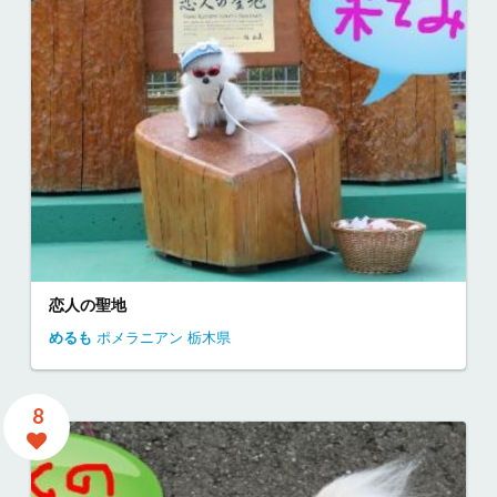
恋人の聖地
めるも
ポメラニアン
栃木県
8