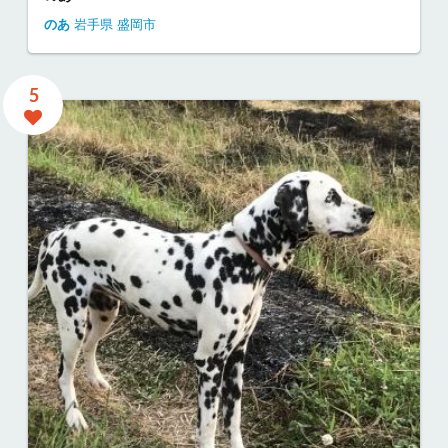
のあ
岩手県
盛岡市
5