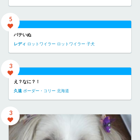
5
バテいぬ
レディ
ロットワイラー
ロットワイラー 子犬
3
え？なに？！
久遠
ボーダー・コリー
北海道
3