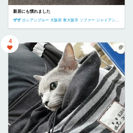
新居にも慣れました
ザザ
ロシアンブルー
大阪府
東大阪市
ソファー ジャイアン 昼寝
独
4