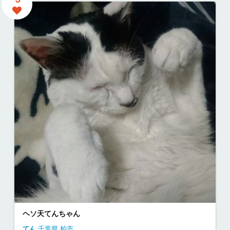
ヘソ天てんちゃん
てん
千葉県
柏市