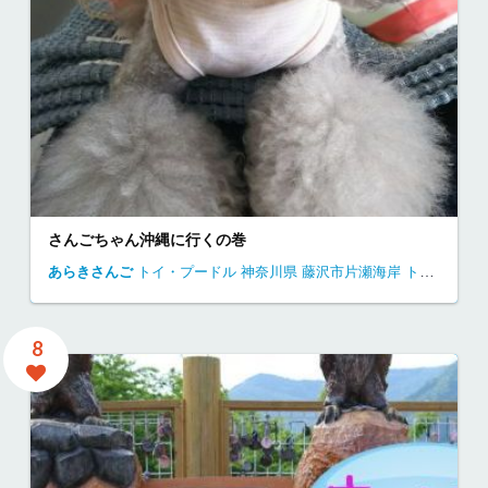
さんごちゃん沖縄に行くの巻
あらきさんご
トイ・プードル
神奈川県
藤沢市片瀬海岸
トイプードル 江ノ島
8