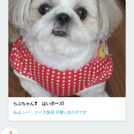
らぶちゃん❣ はいポーズ❕
らぶ
シー・ズー
大阪府
可愛い女の子です
3