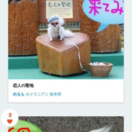
恋人の聖地
めるも
ポメラニアン
栃木県
8