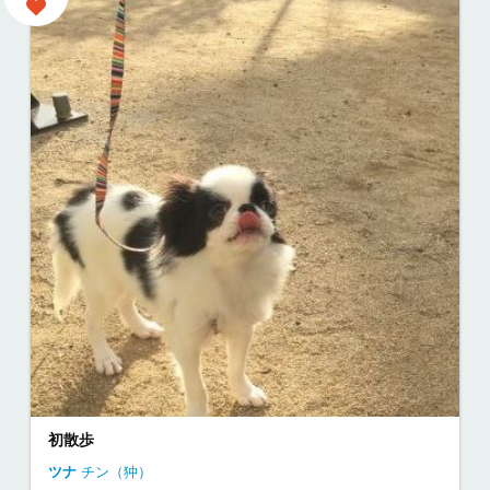
初散歩
ツナ
チン（狆）