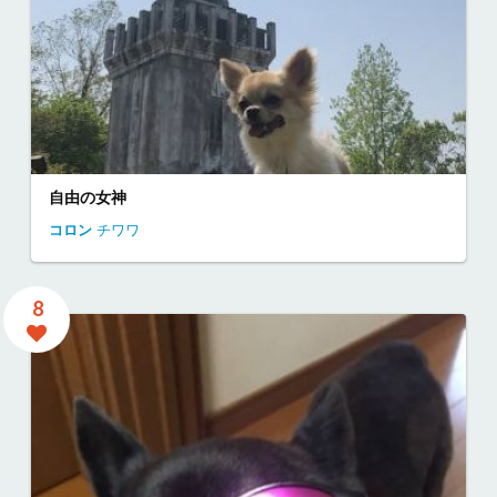
自由の女神
コロン
チワワ
8