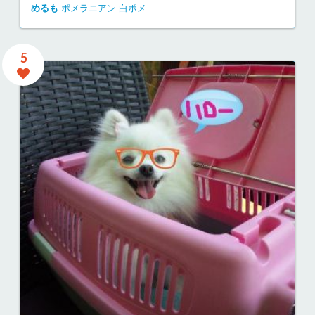
めるも
ポメラニアン
白ポメ
5