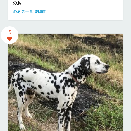
のあ
のあ
岩手県
盛岡市
5