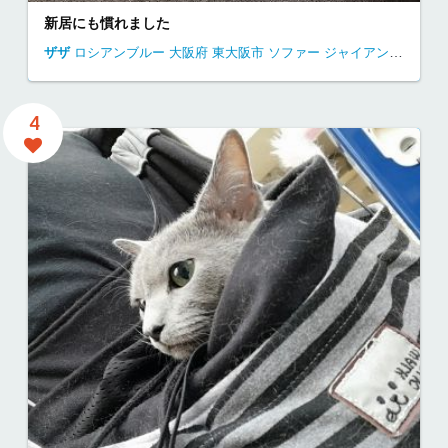
新居にも慣れました
ザザ
ロシアンブルー
大阪府
東大阪市
ソファー ジャイアン 昼寝
独
4