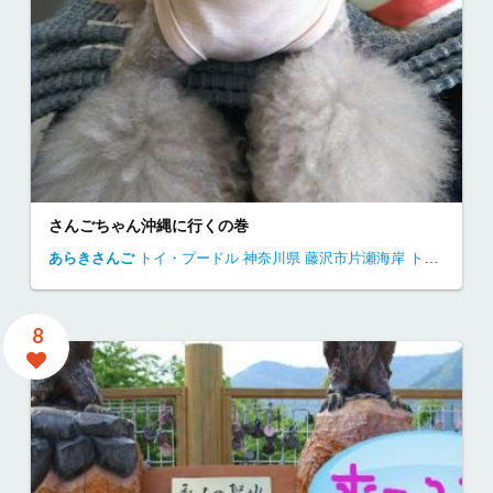
さんごちゃん沖縄に行くの巻
あらきさんご
トイ・プードル
神奈川県
藤沢市片瀬海岸
トイプードル 江ノ島
8