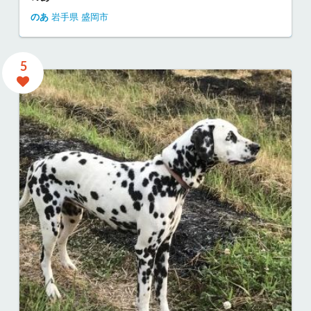
のあ
岩手県
盛岡市
5