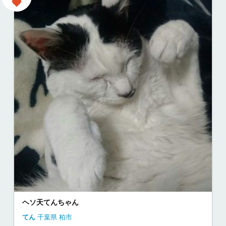
ヘソ天てんちゃん
てん
千葉県
柏市