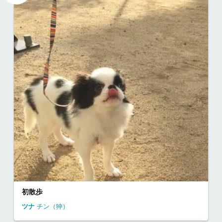
初散歩
ツナ
チン（狆）