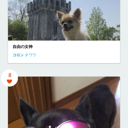
自由の女神
コロン
チワワ
8