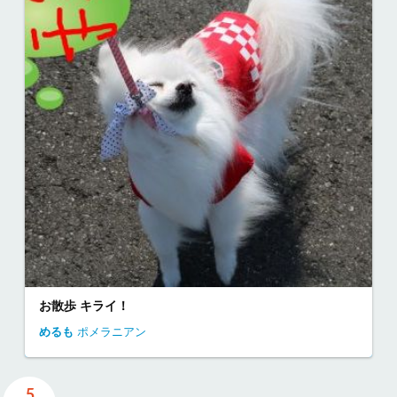
お散歩 キライ！
めるも
ポメラニアン
5