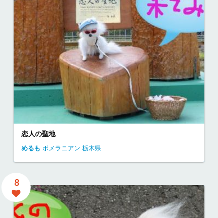
恋人の聖地
めるも
ポメラニアン
栃木県
8