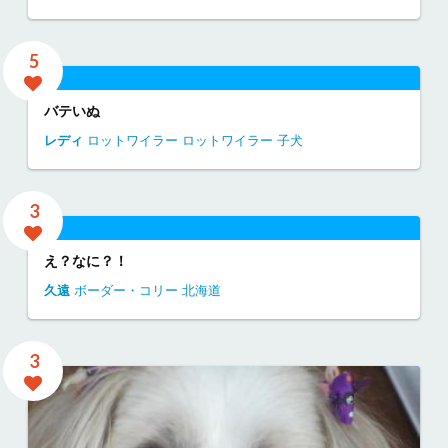
5
バテいぬ
レディ
ロットワイラー
ロットワイラー 子犬
3
え？なに？！
久遠
ボーダー・コリー
北海道
3