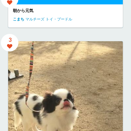
朝から元気
こまち
マルチーズ
トイ・プードル
3