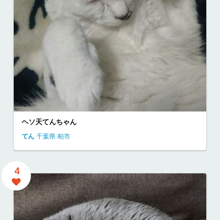
ヘソ天てんちゃん
てん
千葉県
柏市
4