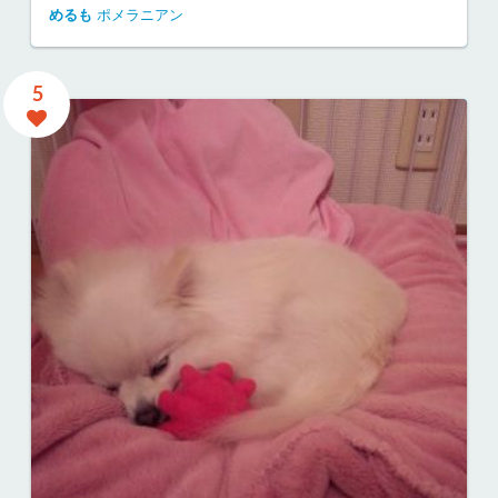
めるも
ポメラニアン
5