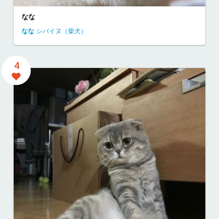
なな
なな
シバイヌ（柴犬）
4