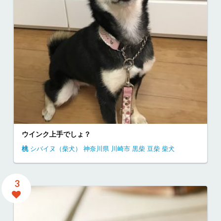
ウインク上手でしょ？
桃
シバイヌ（柴犬）
神奈川県
川崎市
黒柴 豆柴 柴犬
3