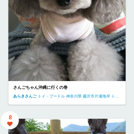
さんごちゃん沖縄に行くの巻
あらきさんご
トイ・プードル
神奈川県
藤沢市片瀬海岸
トイプードル 江ノ島
8