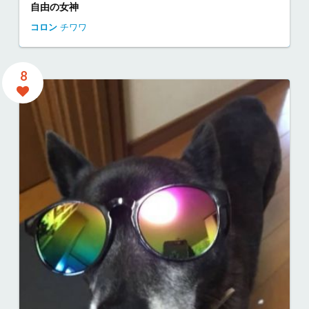
自由の女神
コロン
チワワ
8