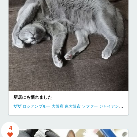
新居にも慣れました
ザザ
ロシアンブルー
大阪府
東大阪市
ソファー ジャイアン 昼寝
独
4