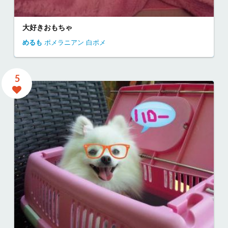
大好きおもちゃ
めるも
ポメラニアン
白ポメ
5