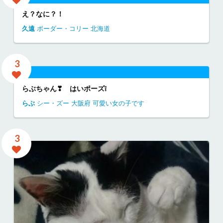
え？なに？！
久遠
ボーダー・コリー
北海道
3
らぶちゃん❣ はいポーズ❕
らぶ
シー・ズー
大阪府
可愛い女の子です
3