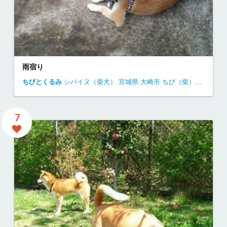
雨宿り
ちびとくるみ
シバイヌ（柴犬）
宮城県
大崎市
ちび（柴）くるみ（ビーグル）
7