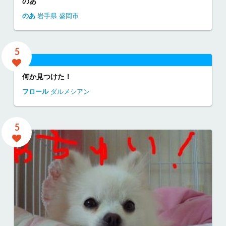
のあ
のあ
岩手県
盛岡市
5
何か見つけた！
フロール
ダルメシアン
5