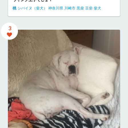
桃
シバイヌ（柴犬）
神奈川県
川崎市
黒柴 豆柴 柴犬
3