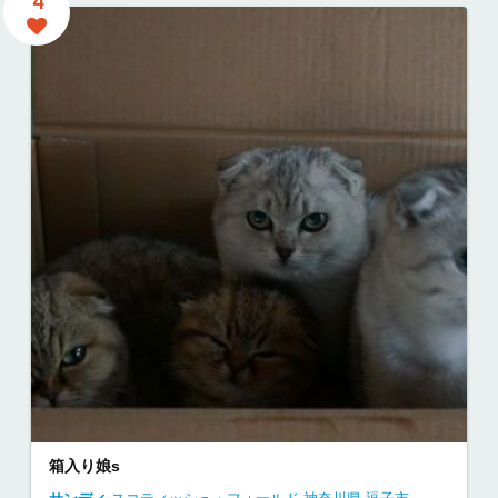
4
箱入り娘s