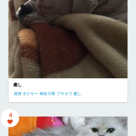
癒し
ガガ
ボクサー
神奈川県
ブサカワ 癒し
4