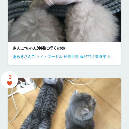
さんごちゃん沖縄に行くの巻
あらきさんご
トイ・プードル
神奈川県
藤沢市片瀬海岸
トイプードル 江ノ島
3