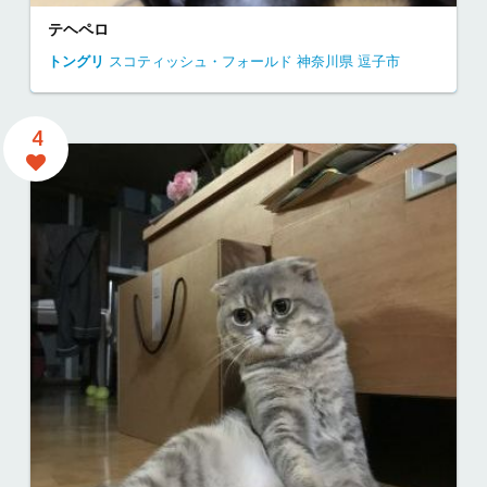
テヘペロ
トングリ
スコティッシュ・フォールド
神奈川県
逗子市
4