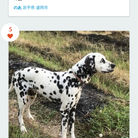
のあ
岩手県
盛岡市
5