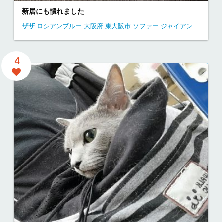
新居にも慣れました
ザザ
ロシアンブルー
大阪府
東大阪市
ソファー ジャイアン 昼寝
独
4