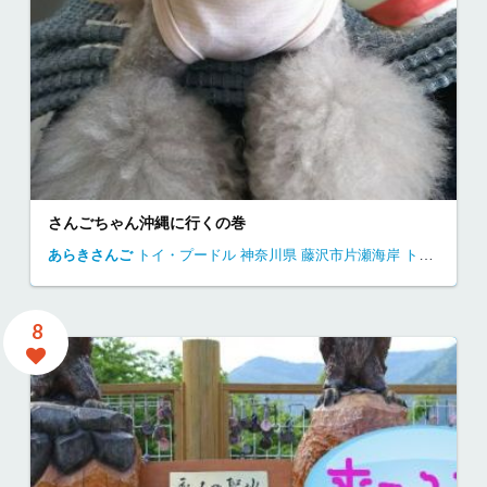
さんごちゃん沖縄に行くの巻
あらきさんご
トイ・プードル
神奈川県
藤沢市片瀬海岸
トイプードル 江ノ島
8