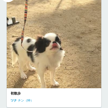
初散歩
ツナ
チン（狆）