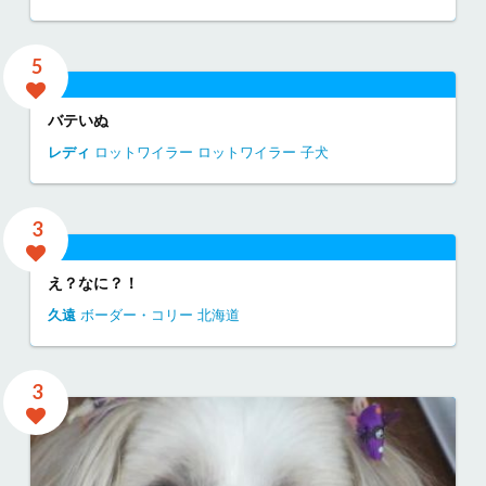
5
バテいぬ
レディ
ロットワイラー
ロットワイラー 子犬
3
え？なに？！
久遠
ボーダー・コリー
北海道
3