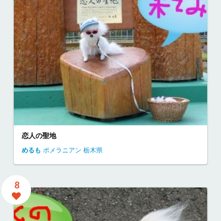
恋人の聖地
めるも
ポメラニアン
栃木県
8