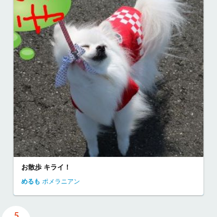
お散歩 キライ！
めるも
ポメラニアン
5