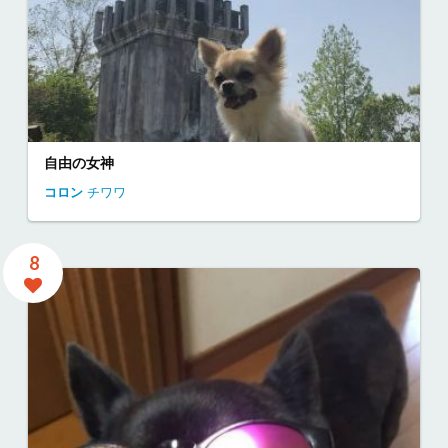
自由の女神
コロン
チワワ
8