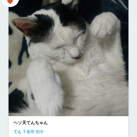
ヘソ天てんちゃん
てん
千葉県
柏市