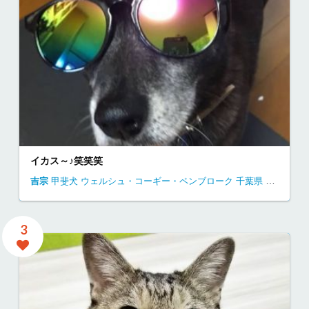
ヘソ天てんちゃん
てん
千葉県
柏市