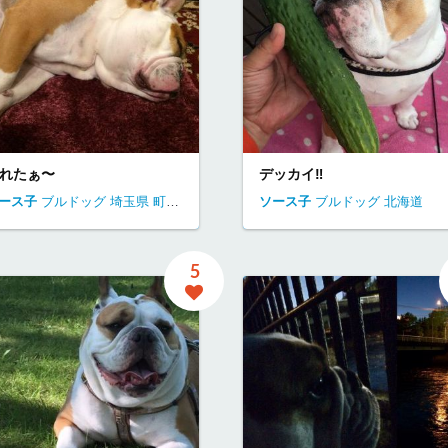
れたぁ〜
デッカイ‼️
ース子
ブルドッグ
埼玉県
町田市
ソース子
ブルドッグ
北海道
5