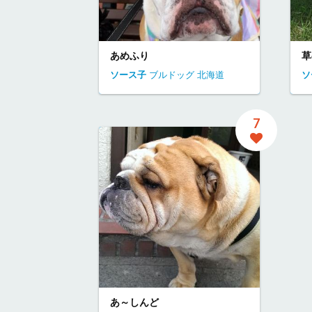
あめふり
草
ソース子
ブルドッグ
北海道
ソ
7
あ～しんど