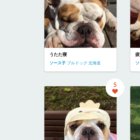
うたた寝
疲
ソース子
ブルドッグ
北海道
ソ
5