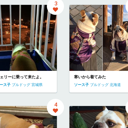
3
ェリーに乗って来たよ。
寒いから着てみた
ース子
ブルドッグ
宮城県
ソース子
ブルドッグ
北海道
4