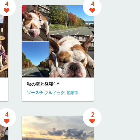
4
4
秋の空と昼寝^ ^
ソース子
ブルドッグ
北海道
4
2