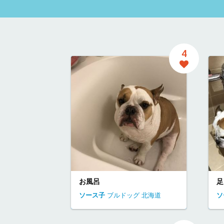
4
お風呂
足
ソース子
ブルドッグ
北海道
ソ