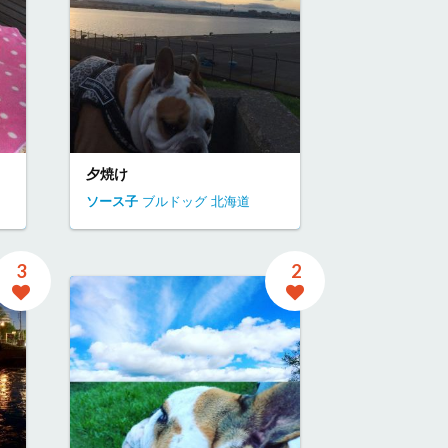
夕焼け
ソース子
ブルドッグ
北海道
3
2