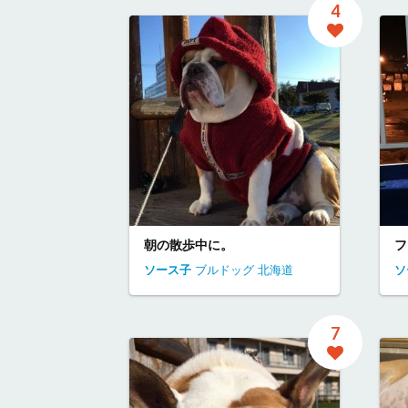
4
朝の散歩中に。
フ
ソース子
ブルドッグ
北海道
ソ
7