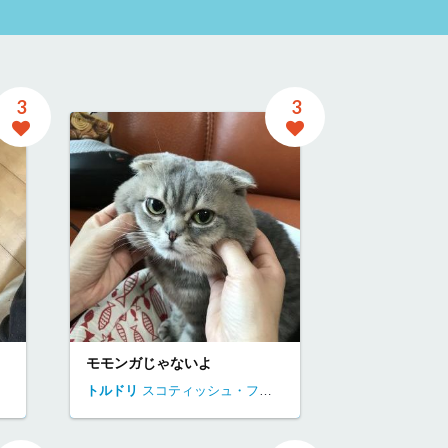
3
3
モモンガじゃないよ
神奈川県
トルドリ
逗子市
スコティッシュ・フォールド
神奈川県
逗子市