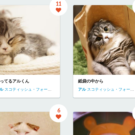
11
ってるアルくん
紙袋の中から
ル
逗子市
スコティッシュ・フォールド
東京都
アル
スコティッシュ・フォールド
6