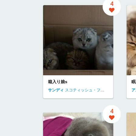
4
箱入り娘s
眠
サンディ
スコティッシュ・フォールド
神奈川県
ア
4