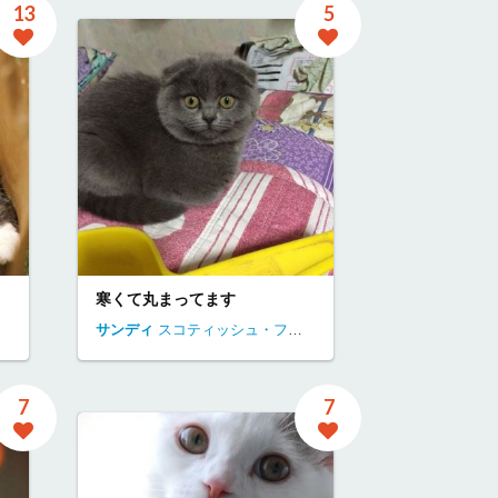
13
5
寒くて丸まってます
東京都
サンディ
スコティッシュ・フォールド
神奈川県
逗子市
7
7