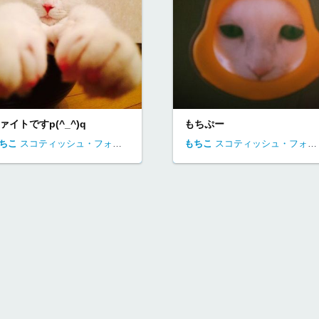
ァイトですp(^_^)q
もちぷー
ちこ
逗子市
スコティッシュ・フォールド
東京都
足立区
もちこ
スコティッシュ・フォールド