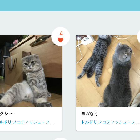
4
クシ〜
ヨガなう
ルドリ
逗子市
スコティッシュ・フォールド
神奈川県
トルドリ
逗子市
スコティッシュ・フォールド