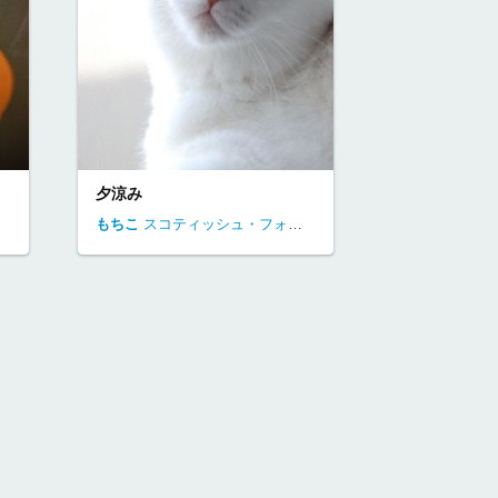
夕涼み
東京都
足立区
もちこ
スコティッシュ・フォールド
東京都
足立区