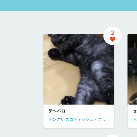
2
テヘペロ
セ
トングリ
スコティッシュ・フォールド
神奈川県
ト