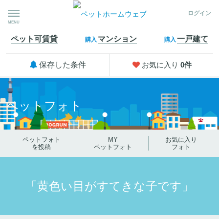
ログイン
MENU
ペット可
賃貸
マンション
一戸建て
購入
購入
保存した条件
お気に入り
0
件
ペットフォト
ペットフォト
MY
お気に入り
を投稿
ペットフォト
フォト
「黄色い目がすてきな子です」