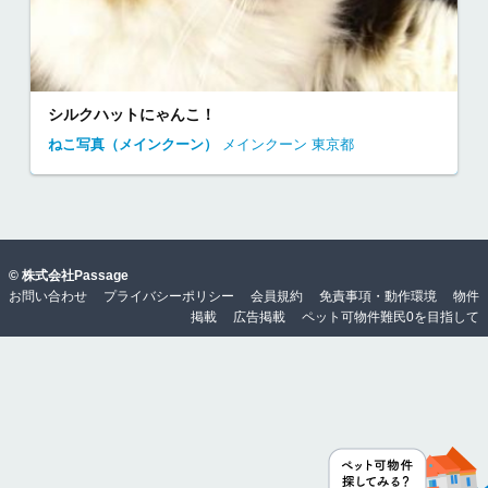
シルクハットにゃんこ！
ねこ写真（メインクーン）
メインクーン
東京都
©
株式会社Passage
お問い合わせ
プライバシーポリシー
会員規約
免責事項・動作環境
物件
掲載
広告掲載
ペット可物件難民0を目指して