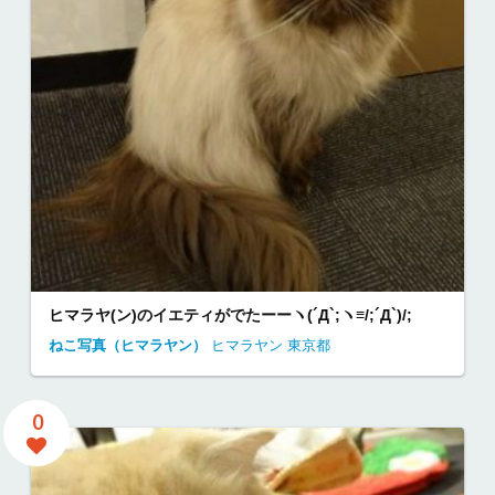
ヒマラヤ(ン)のイエティがでたーーヽ(´Д`;ヽ≡/;´Д`)/;
ねこ写真（ヒマラヤン）
ヒマラヤン
東京都
0