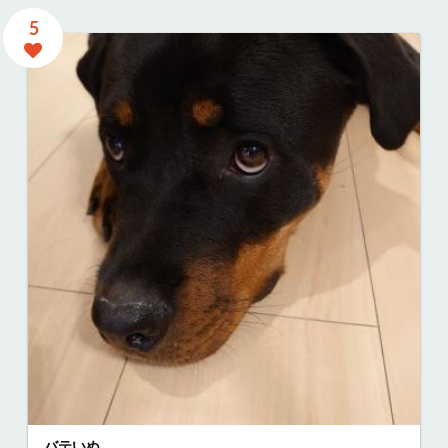
5
バテいぬ