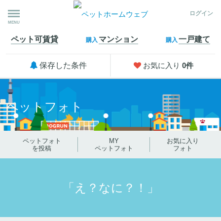
ログイン
MENU
ペット可
賃貸
マンション
一戸建て
購入
購入
保存した条件
お気に入り
0
件
ペットフォト
ペットフォト
MY
お気に入り
を投稿
ペットフォト
フォト
「え？なに？！」